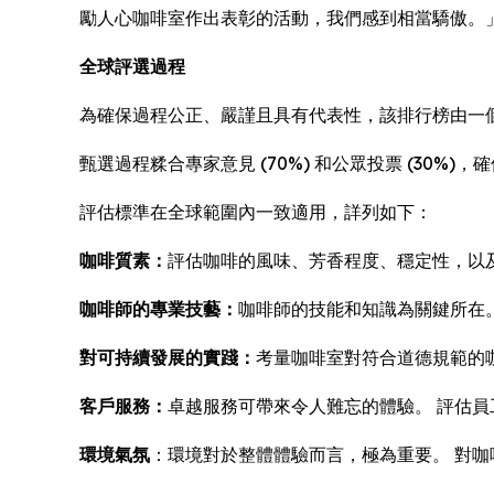
勵人心咖啡室作出表彰的活動，我們感到相當驕傲。
全球評選過程
為確保過程公正、嚴謹且具有代表性，該排行榜由一個
甄選過程糅合專家意見 (70%) 和公眾投票 (30
評估標準在全球範圍內一致適用，詳列如下：
咖啡質素：
評估咖啡的風味、芳香程度、穩定性，以
咖啡師的專業技藝：
咖啡師的技能和知識為關鍵所在
對可持續發展的實踐：
考量咖啡室對符合道德規範的
客戶服務：
卓越服務可帶來令人難忘的體驗。 評估
環境氣氛
：環境對於整體體驗而言，極為重要。 對