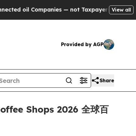
il Companies — not Taxpayers — the Chance to Cas
View all
Provided by AGP
Share
offee Shops 2026 全球百