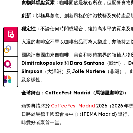
食物與糕點質素：
咖啡固然是核心所在，但配餐食物
創新：
以極具創意、創新風格的沖泡技藝及獨特產品
穩定性：
不論任何時間或場合，維持高水平的質素及
入選的咖啡室不單以咖啡出品而為人樂道，亦能持之
國際評審團由來自咖啡、美食和款待業界的領袖人物
Dimitrakopoulos
和
Dara Santana
（歐洲）、
D
Simpson
（大洋洲）及
Jolie Marlene
（非洲）。
及多樣性。
全球舞台：CoffeeFest Madrid（馬德里咖啡節）
頒獎典禮將於
CoffeeFest Madrid
2026（2026 
日將於馬德里國際會展中心 (IFEMA Madrid) 舉
啡愛好者聚首一堂。