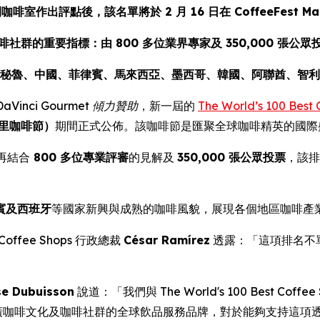
咖啡室作出評點後，該名單將於 2 月 16 日在 CoffeeFest
社群的重要指標：由 800 多位業界專家及 350,000 張公
秘魯、中國、菲律賓、馬來西亞、墨西哥、韓國、阿聯酋、智利
DaVinci Gourmet 傾力贊助
，新一屆的
The World’s 100 Best
馬德里咖啡節）
期間正式公佈。該咖啡節是匯聚全球咖啡精英的國際
再結合
800 多位專業評審
的見解及
350,000 張公眾投票
，該排
賓及西班牙
等國家新興與成熟的咖啡風貌，展現各個地區咖啡產
Coffee Shops
行政總裁
César Ramírez
透露：「這項排名不
se Dubuisson
說道：「我們與 The World's 100 Best 
作為積極推廣咖啡文化及咖啡社群的全球飲品服務品牌，對於能夠支持