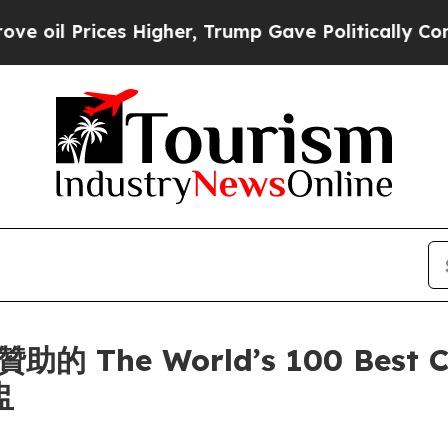
ices Higher, Trump Gave Politically Connected o
贊助的 The World’s 100 Best C
盅