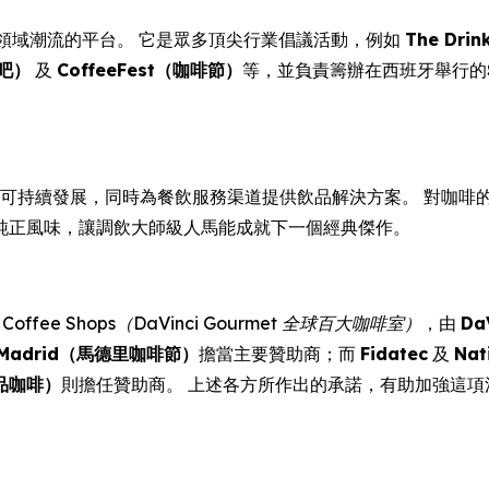
商業領域潮流的平台。 它是眾多頂尖行業倡議活動，例如
The Dri
酒吧）
及
CoffeeFest（咖啡節）
等，並負責籌辦在西班牙舉行的
創新及可持續發展，同時為餐飲服務渠道提供飲品解決方案。 對咖啡的熱誠
純正風味，讓調飲大師級人馬能成就下一個經典傑作。
Best Coffee Shops（DaVinci Gourmet 全球百大咖啡室）
，由
Da
st Madrid（馬德里咖啡節）
擔當主要贊助商；而
Fidatec
及
Nat
品咖啡）
則擔任贊助商。 上述各方所作出的承諾，有助加強這