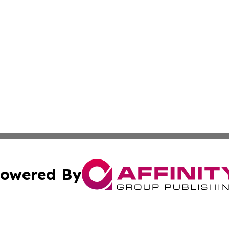
owered By
ubmit Press Release
Terms & Conditions
Copyright/DMCA