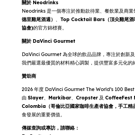
關於 Neodrinks
Neodrinks 是一個專注於推動款待業、餐飲業及
德里雞尾酒週）
、
Top Cocktail Bars（頂尖雞尾
協會)
的官方錦標賽。
關於 DaVinci Gourmet
DaVinci Gourmet 為全球的飲品品牌，專注於
我們嚴選最優質的材料精心調製，提供豐富多元化的
贊助商
2026 年度
DaVinci Gourmet The World’s 100 
由
Slayer
、
Markibar
、
Cropster
及
CoffeeFe
Colombia（哥倫比亞國家咖啡生產者協會，手工精
食發展的重要價值。
傳媒查詢或專訪，請聯絡：