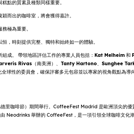
與糕點的質素及種類同樣重要。
脫穎而出的咖啡室，將會獲得嘉許。
服務極為重要。
以恒，時刻提供完整、獨特和始終如一的體驗。
所組成。 帶領地區評估工作的專業人員包括：
Kat Melheim
和
arveris Rivas
（南美洲）、
Tanty Hartono
、
Sunghee Tar
 此全球性的委員會，確保評審多元包容並以專家的視角觀點為導
年馬德里咖啡節）期間舉行。CoffeeFest Madrid 是歐洲頂尖
行。 由 Neodrinks 舉辦的 CoffeeFest，是一項引領